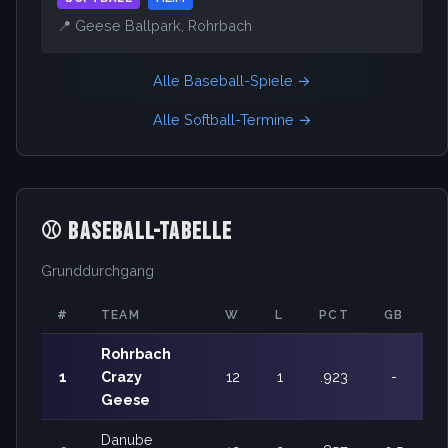
📍 Geese Ballpark, Rohrbach
Alle Baseball-Spiele →
Alle Softball-Termine →
⚾ BASEBALL-TABELLE
Grunddurchgang
#
TEAM
W
L
PCT
GB
Rohrbach
1
Crazy
12
1
.923
-
Geese
Danube