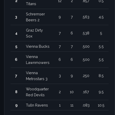
2
12
2
.857
0.5
Titans
Schremser
3
9
7
.563
4.5
Beers 2
Graz Dirty
4
7
6
.538
5
Sox
5
Vienna Bucks
7
7
.500
5.5
Vienna
6
6
6
.500
5.5
Lawnmowers
Vienna
7
3
9
.250
8.5
Metrostars 3
Woodquarter
8
2
10
.167
9.5
Red Devils
9
Tulln Ravens
1
11
.083
10.5