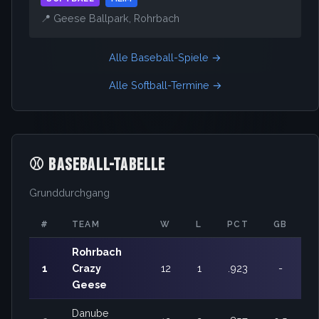
📍 Geese Ballpark, Rohrbach
Alle Baseball-Spiele →
Alle Softball-Termine →
⚾ BASEBALL-TABELLE
Grunddurchgang
#
TEAM
W
L
PCT
GB
Rohrbach
1
Crazy
12
1
.923
-
Geese
Danube