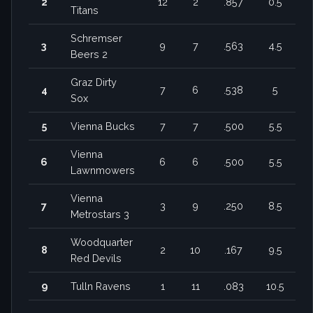
2
12
2
.857
0.5
Titans
Schremser
3
9
7
.563
4.5
Beers 2
Graz Dirty
4
7
6
.538
5
Sox
5
Vienna Bucks
7
7
.500
5.5
Vienna
6
6
6
.500
5.5
Lawnmowers
Vienna
7
3
9
.250
8.5
Metrostars 3
Woodquarter
8
2
10
.167
9.5
Red Devils
9
Tulln Ravens
1
11
.083
10.5