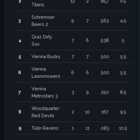
2
12
2
.857
0.5
Titans
Schremser
3
9
7
.563
4.5
Beers 2
Graz Dirty
4
7
6
.538
5
Sox
5
Vienna Bucks
7
7
.500
5.5
Vienna
6
6
6
.500
5.5
Lawnmowers
Vienna
7
3
9
.250
8.5
Metrostars 3
Woodquarter
8
2
10
.167
9.5
Red Devils
9
Tulln Ravens
1
11
.083
10.5