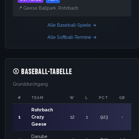
📍 Geese Ballpark, Rohrbach
Alle Baseball-Spiele →
Alle Softball-Termine →
⚾ BASEBALL-TABELLE
Grunddurchgang
#
TEAM
W
L
PCT
GB
Rohrbach
1
Crazy
12
1
.923
-
Geese
Danube