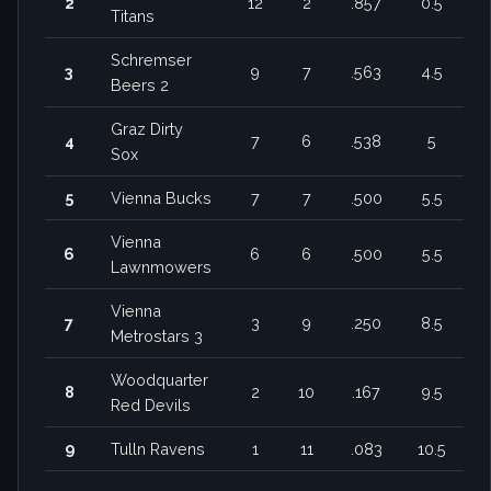
2
12
2
.857
0.5
Titans
Schremser
3
9
7
.563
4.5
Beers 2
Graz Dirty
4
7
6
.538
5
Sox
5
Vienna Bucks
7
7
.500
5.5
Vienna
6
6
6
.500
5.5
Lawnmowers
Vienna
7
3
9
.250
8.5
Metrostars 3
Woodquarter
8
2
10
.167
9.5
Red Devils
9
Tulln Ravens
1
11
.083
10.5