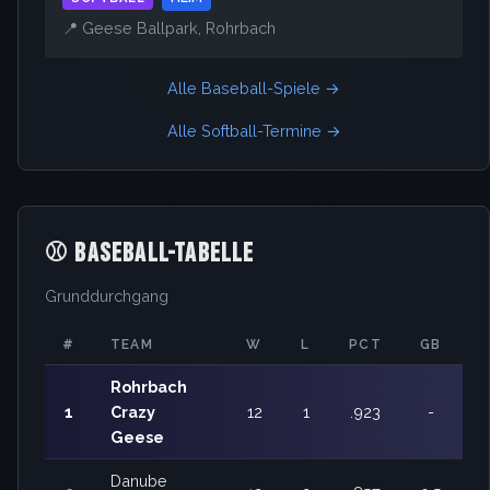
📍 Geese Ballpark, Rohrbach
Alle Baseball-Spiele →
Alle Softball-Termine →
⚾ BASEBALL-TABELLE
Grunddurchgang
#
TEAM
W
L
PCT
GB
Rohrbach
1
Crazy
12
1
.923
-
Geese
Danube