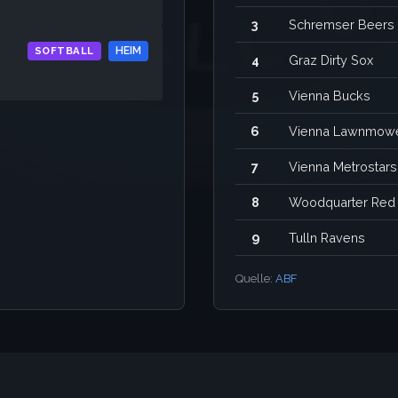
3
Schremser Beers
SOFTBALL
HEIM
4
Graz Dirty Sox
5
Vienna Bucks
6
Vienna Lawnmow
7
Vienna Metrostars
8
Woodquarter Red 
9
Tulln Ravens
Quelle:
ABF