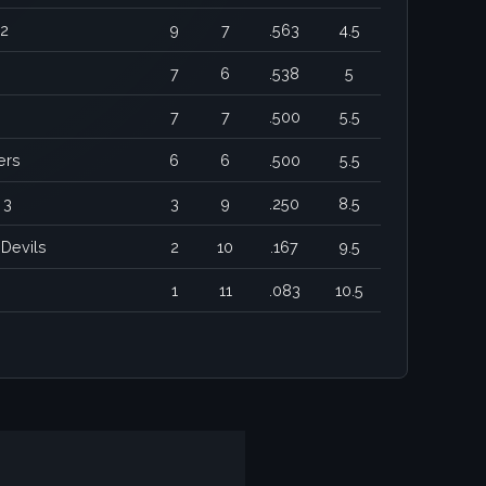
 2
9
7
.563
4.5
7
6
.538
5
7
7
.500
5.5
ers
6
6
.500
5.5
 3
3
9
.250
8.5
Devils
2
10
.167
9.5
1
11
.083
10.5