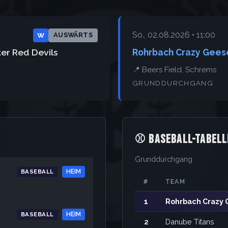
So., 02.08.2026 • 11:00
W
AUSWÄRTS
r Red Devils
Rohrbach Crazy Gees
📍 Beers Field, Schrems
GRUNDDURCHGANG
⚾ BASEBALL-TABELL
Grunddurchgang
BASEBALL
HEIM
#
TEAM
1
Rohrbach Crazy
BASEBALL
HEIM
2
Danube Titans