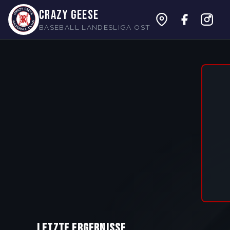
CRAZY GEESE
BASEBALL LANDESLIGA OST
Rohrbach Crazy Geese – Baseball Lan
Letzte Ergebnisse