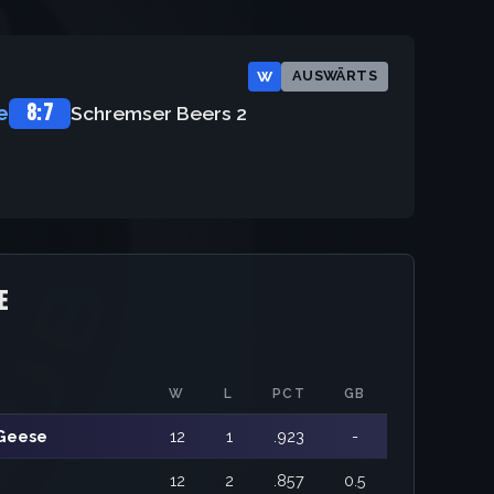
W
AUSWÄRTS
8:7
e
Schremser Beers 2
E
W
L
PCT
GB
 Geese
12
1
.923
-
12
2
.857
0.5